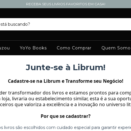
RECEBA SEUS LIVROS FAVORITOS EM CASA!
uzou
YoYo Books
Como Comprar
Quem Somo
Junte-se à Librum!
Cadastre-se na Librum e Transforme seu Negócio!
er transformador dos livros e estamos prontos para compa
loja, livraria ou estabelecimento similar, esta é a sua opo
ceiros que valoriza a excelência e a inovação no universo lit
Por que se cadastrar?
 livros são escolhidos com cuidado especial para garantir experiê