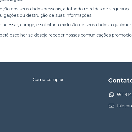
eção dos seus dados pessoais, adotando medidas de segurança 
ivulgações ou destruição de suas informações.
 acessar, corrigir, e solicitar a exclusão de seus dados a qualqu
derá escolher se deseja receber nossas comunicações promocion
Como comprar
Contat
551191
faleco