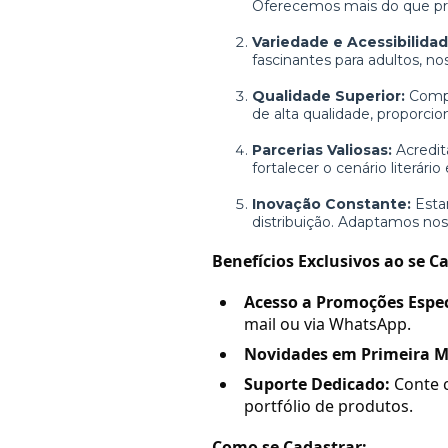
Oferecemos mais do que prod
Variedade e Acessibilidad
fascinantes para adultos, no
Qualidade Superior:
Compr
de alta qualidade, proporci
Parcerias Valiosas:
Acredit
fortalecer o cenário literári
Inovação Constante:
Esta
distribuição. Adaptamos nos
Benefícios Exclusivos ao se C
Acesso a Promoções Espec
mail ou via WhatsApp.
Novidades em Primeira M
Suporte Dedicado:
Conte c
portfólio de produtos.
Como se Cadastrar: