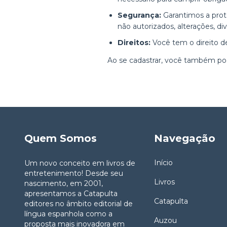
Segurança:
Garantimos a prot
não autorizados, alterações, d
Direitos:
Você tem o direito de
Ao se cadastrar, você também po
Quem Somos
Navegação
Início
Um novo conceito em livros de
entretenimento! Desde seu
Livros
nascimento, em 2001,
apresentamos a Catapulta
Catapulta
editores no âmbito editorial de
língua espanhola como a
Auzou
proposta mais inovadora em