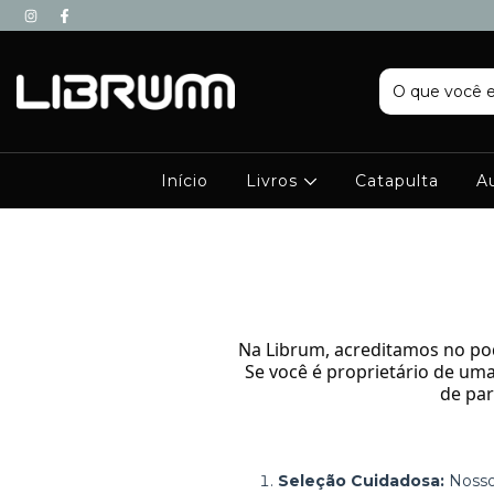
Início
Livros
Catapulta
A
Na Librum, acreditamos no pod
Se você é proprietário de uma 
de par
Seleção Cuidadosa:
Nossos