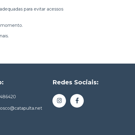
adequadas para evitar acessos
er momento.
ais.
o:
Redes Sociais:
4486420
nosco@catapulta.net