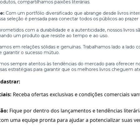
utos, compartilhamos paixões literárias.
e:
Com um portfólio diversificado que abrange desde livros intera
ssa seleção é pensada para conectar todos os públicos ao prazer d
ometidos com a durabilidade e a autenticidade, nossos livros 
onando um produto que resiste ao tempo e ao uso.
amos em relações sólidas e genuínas. Trabalhamos lado a lado c
o e garantir o sucesso mútuo.
mos sempre atentos às tendências do mercado para oferecer n
sas estratégias para garantir que os melhores livros cheguem at
adastrar:
iais:
Receba ofertas exclusivas e condições comerciais van
ão:
Fique por dentro dos lançamentos e tendências literár
om uma equipe pronta para ajudar a potencializar suas ve