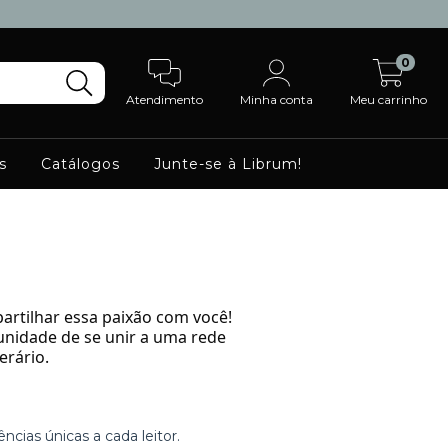
0
Atendimento
Minha conta
Meu carrinho
s
Catálogos
Junte-se à Librum!
rtilhar essa paixão com você!
rtunidade de se unir a uma rede
erário.
ncias únicas a cada leitor.