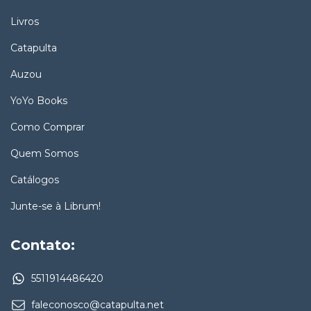
Livros
Catapulta
Auzou
YoYo Books
Como Comprar
Quem Somos
Catálogos
Junte-se à Librum!
Contato:
5511914486420
faleconosco@catapulta.net