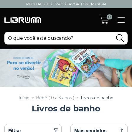
RECEBA SEUS LIVROS FAVORITOS EM CASA!
0
Início
>
Bebê ( 0 a 3 anos )
>
Livros de banho
Livros de banho
Filtrar