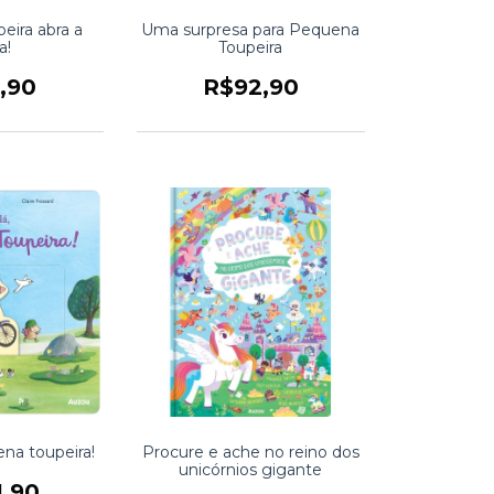
eira abra a
Uma surpresa para Pequena
a!
Toupeira
,90
R$92,90
na toupeira!
Procure e ache no reino dos
unicórnios gigante
1,90