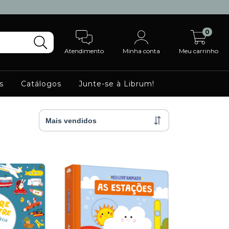
0
Atendimento
Minha conta
Meu carrinho
s
Catálogos
Junte-se à Librum!