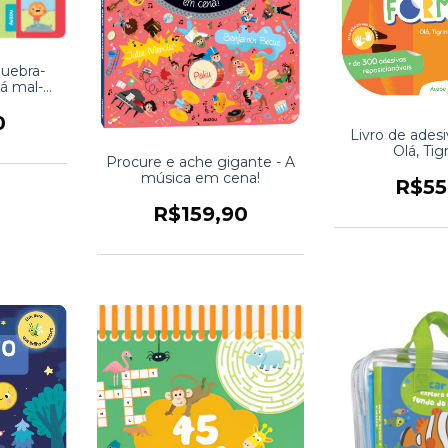
quebra-
á mal-
0
Livro de ades
Olá, Tig
Procure e ache gigante - A
música em cena!
R$55
R$159,90