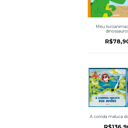
Meu livroanima
dinossauro
R$78,9
A corrida maluca d
R$136,9