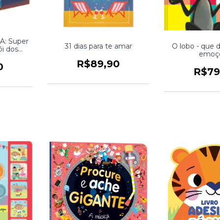
 A: Super
31 dias para te amar
O lobo - que
ói dos
emoç
R$89,90
0
R$79