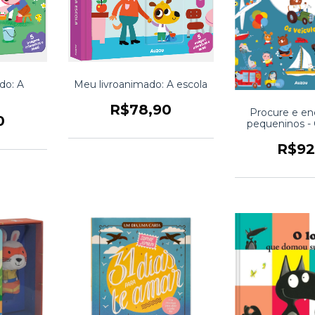
do: A
Meu livroanimado: A escola
R$78,90
Procure e en
0
pequeninos - 
R$92