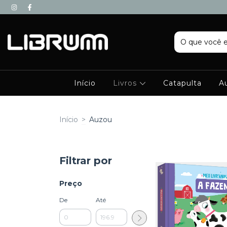
Início
Livros
Catapulta
A
Início
>
Auzou
Filtrar por
Preço
De
Até