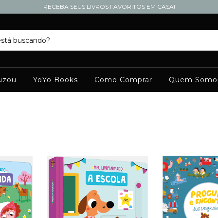
RECEBA SEUS LIVROS FAVORITOS EM CASA!
uzou
YoYo Books
Como Comprar
Quem Somo