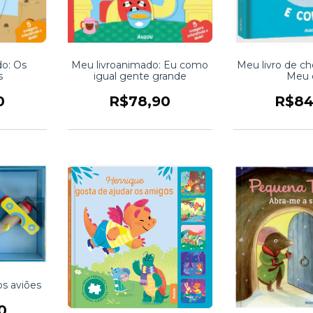
do: Os
Meu livroanimado: Eu como
Meu livro de che
s
igual gente grande
Meu 
0
R$78,90
R$84
os aviões
0