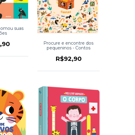
 domou suas
ões
Procure e encontre dos
,90
pequeninos - Contos
R$92,90